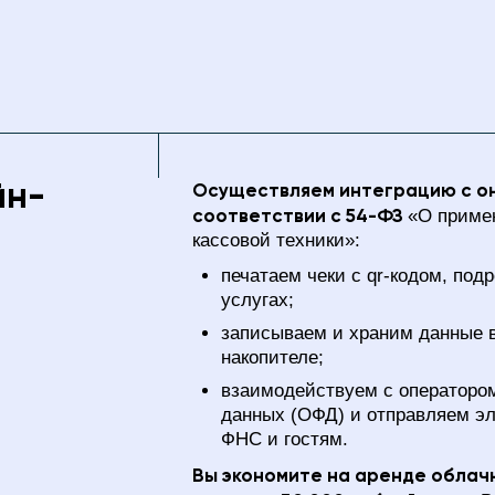
йн-
Осуществляем интеграцию с он
соответствии с 54-ФЗ
«О приме
кассовой техники»:
печатаем чеки с qr-кодом, под
услугах;
записываем и храним данные 
накопителе;
взаимодействуем с операторо
данных (ОФД) и отправляем эл
ФНС и гостям.
Вы экономите на аренде облач