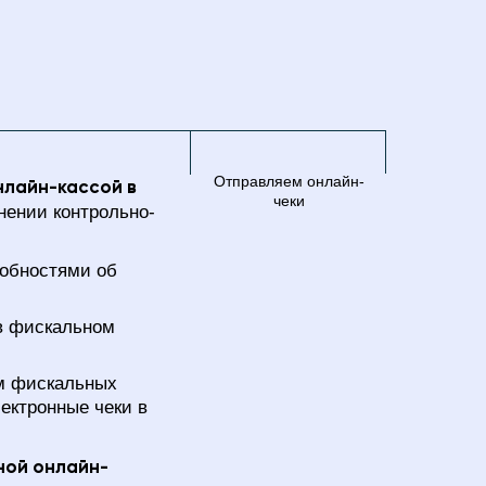
Отправляем онлайн-
лайн-кассой в
чеки
нении контрольно-
робностями об
в фискальном
м фискальных
ектронные чеки в
ной онлайн-