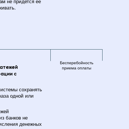
м не придется ее
живать.
Бесперебойность
латежей
приема оплаты
рации с
системы сохранять
каза одной или
ежей
из банков не
числения денежных