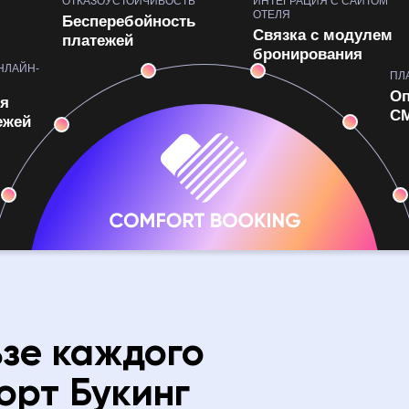
ОТКАЗОУСТОЙЧИВОСТЬ
ИНТЕГРАЦИЯ С САЙТОМ
ОТЕЛЯ
Бесперебойность
Связка с модулем
платежей
бронирования
НЛАЙН-
ПЛ
Оп
я
СМ
ежей
ьзе каждого
орт Букинг