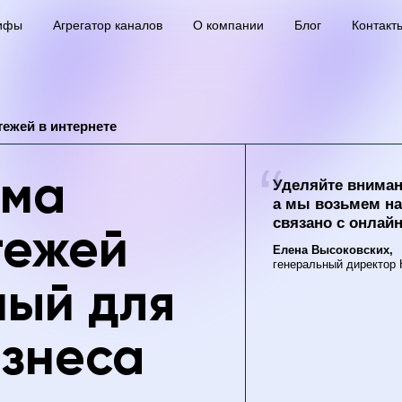
ифы
Агрегатор каналов
О компании
Блог
Контакт
ежей в интернете
ема
Уделяйте вниман
а мы возьмем на
связано с онлай
тежей
Елена Высоковских,
генеральный директор
ный для
изнеса