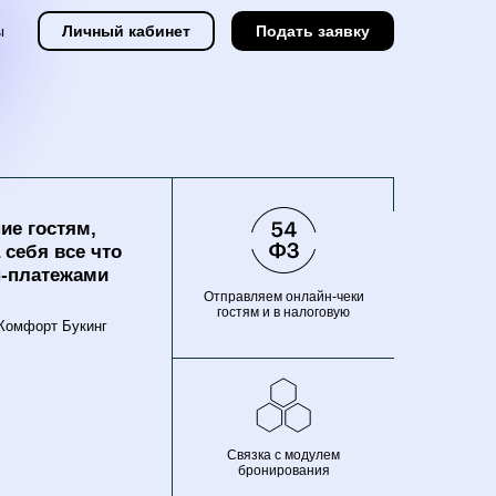
ы
Личный кабинет
Подать заявку
ие гостям,
 себя все что
н-платежами
Отправляем онлайн-чеки
гостям и в налоговую
 Комфорт Букинг
Связка с модулем
бронирования