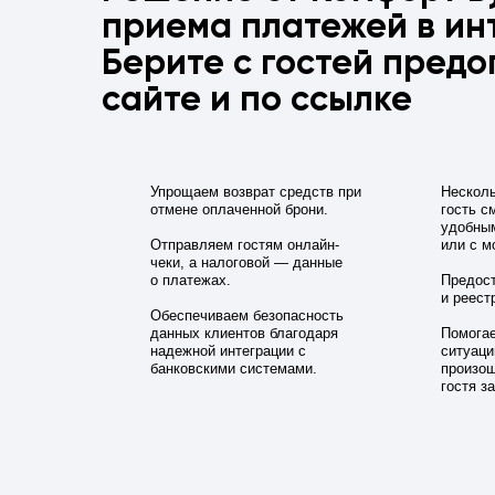
приема платежей в ин
Берите с гостей предо
сайте и по ссылке
Упрощаем возврат средств при
Несколь
отмене оплаченной брони.
гость с
удобным
Отправляем гостям онлайн-
или с м
чеки, а налоговой — данные
о платежах.
Предост
и реест
Обеспечиваем безопасность
данных клиентов благодаря
Помогае
надежной интеграции с
ситуаци
банковскими системами.
произош
гостя з