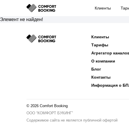
Клиенты
Клиенты
Тар
Тар
Элемент не найден!
Клиенты
Тарифы
Агрегатор канало
О компании
Блог
Контакты
Информация о БП
© 2026 Comfort Booking
ООО “КОМФОРТ БУКИНГ”
Содержимое сайта не является публичной офертой