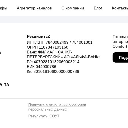
ифы
ифы
Агрегатор каналов
Агрегатор каналов
О компании
О компании
Блог
Блог
Контакт
Контакт
Реквизиты:
Готовы 
интерне
ИНН/КПП 7840082499 / 784001001
Comfort
ОГРН 1187847193160
Банк: ФИЛИАЛ «САНКТ-
в
ПЕТЕРБУРГСКИЙ» АО «АЛЬФА-БАНК»
Пода
Р/с 40702810132060008214
БИК 044030786
К/с 30101810600000000786
А ПА
Политика в отношении обработки
персональных данных
Результаты СОУТ