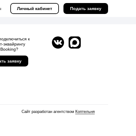
ы
ы
Личный кабинет
Личный кабинет
Подать заявку
Подать заявку
подключиться к
т-эквайрингу
 Booking?
ть заявку
Сайт разработан агентством
Коптельня