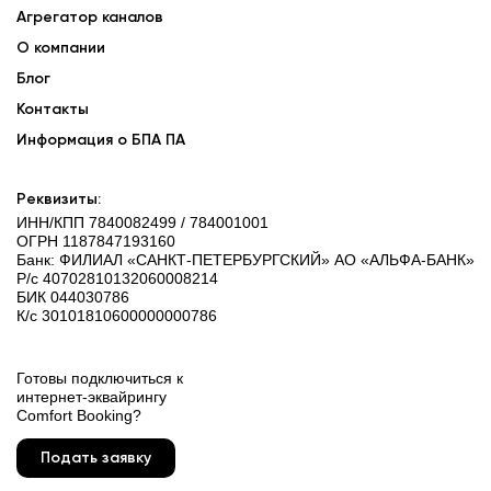
Агрегатор каналов
О компании
Блог
Контакты
Информация о БПА ПА
Реквизиты:
ИНН/КПП 7840082499 / 784001001
ОГРН 1187847193160
Банк: ФИЛИАЛ «САНКТ-ПЕТЕРБУРГСКИЙ» АО «АЛЬФА-БАНК»
Р/с 40702810132060008214
БИК 044030786
К/с 30101810600000000786
Готовы подключиться к
интернет-эквайрингу
Comfort Booking?
Подать заявку