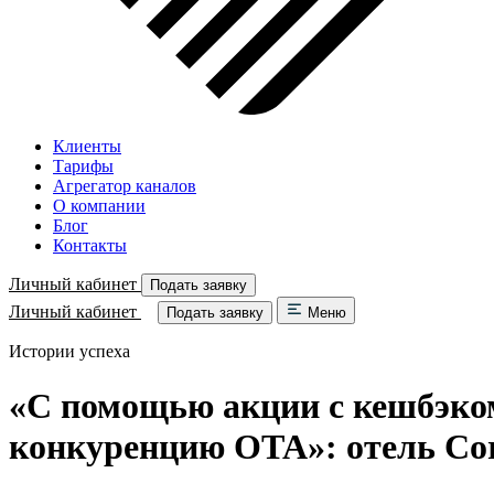
Клиенты
Тарифы
Агрегатор каналов
О компании
Блог
Контакты
Личный кабинет
Подать заявку
Личный кабинет
Подать заявку
Меню
Истории успеха
«С помощью акции с кешбэком
конкуренцию OTA»: отель Cori