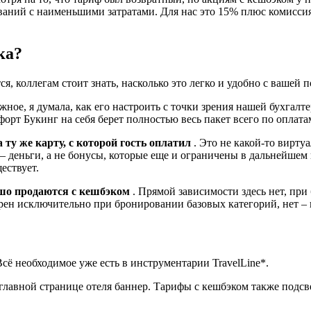
аний с наименьшими затратами. Для нас это 15% плюс комиссия 
ка?
я, коллегам стоит знать, насколько это легко и удобно с вашей
жное, я думала, как его настроить с точки зрения нашей бухгалт
форт Букинг на себя берет полностью весь пакет всего по оплата
 ту же карту, с которой гость оплатил
. Это не какой-то вирту
– деньги, а не бонусы, которые еще и ограничены в дальнейшем 
ествует.
ошо продаются с кешбэком
. Прямой зависимости здесь нет, пр
ярен исключительно при бронировании базовых категорий, нет – 
ё необходимое уже есть в инструментарии TravelLine*.
главной странице отеля баннер. Тарифы с кешбэком также подсв