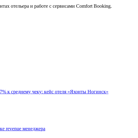
тах отельера и работе с сервисами Comfort Booking.
7% к среднему чеку: кейс отеля «Яхонты Ногинск»
ке revenue менеджера