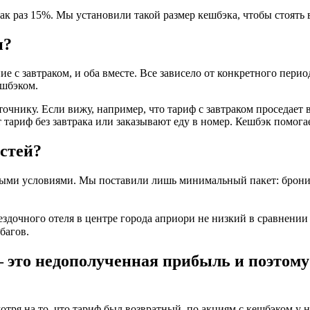
ак раз 15%. Мы установили такой размер кешбэка, чтобы стоять 
и?
е с завтраком, и оба вместе. Все зависело от конкретного пери
ешбэком.
чнику. Если вижу, например, что тариф с завтраком проседает в
т тариф без завтрака или заказывают еду в номер. Кешбэк помога
остей?
ными условиями. Мы поставили лишь минимальный пакет: брониро
здочного отеля в центре города априори не низкий в сравнении
багов.
 это недополученная прибыль и поэтому
смотря на то, что тариф был возвратный, по акциям с кешбэком у