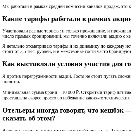
Мы работали в рамках средней комиссии каналов продаж, это к
Какие тарифы работали в рамках акци
Участвовали разные тарифы: и только проживание, и проживани
число прямых бронирований, мы точечно включали акцию с к
Я детально отсматриваю тарифы и их динамику по каждому исто
стоит от 3,5 тыс. рублей, и в межсезонье гости часто бронирую
Как выставляли условия участия для г
Я против перегруженности акций. Гостя не стоит пугать слож
понятно.
Минимальная сумма брони – 10 000 ₽. Открытый тариф пятизве
проставлена скорее просто во избежание каких-то технических 
Отельеры иногда говорят, что кешбэк —
сказать об этом?
Выручка растет, и это то, что реально работает у нас. Даже не